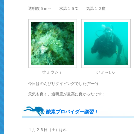
透明度５ｍ～ 水温１５℃ 気温１２度
ウミウシ！
いぇ～い♪
今日はのんびりダイビングでした(*^ー^)
天気も良く、透明度が最高に良かったです！
酸素プロバイダー講習！
１月２６日（土）はれ