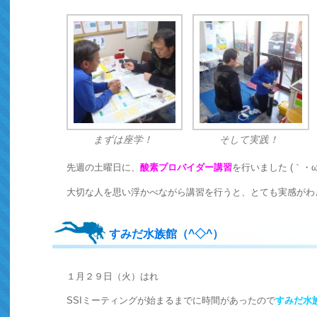
まずは座学！
そして実践！
先週の土曜日に、
酸素プロバイダー講習
を行いました (｀・ω
大切な人を思い浮かべながら講習を行うと、とても実感がわ
すみだ水族館（^◇^）
１月２９日（火）はれ
SSIミーティングが始まるまでに時間があったので
すみだ
水