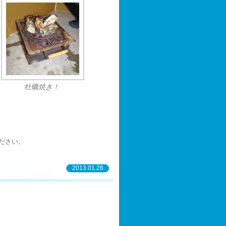
牡蠣焼き！
ださい。
2013.01.26