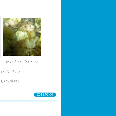
センリョウウミウシ
*゜∇゜*）／
しいですね♪
2013.02.06