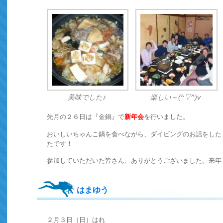
美味でした♪
楽しい～(^▽^)v
先月の２６日は『金鍋』で
新年会
を行いました。
おいしいちゃんこ鍋を食べながら、ダイビングのお話をした
たです！
参加していただいた皆さん、ありがとうございました。来年もよ
はまゆう
２月３日（日）はれ