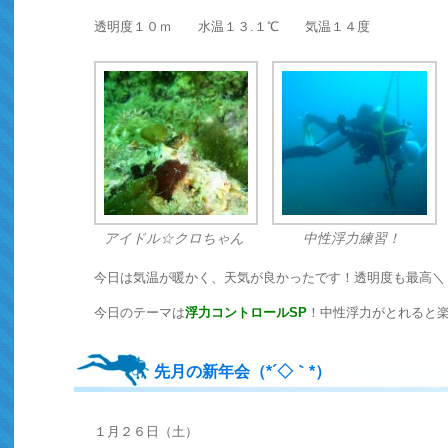
透明度１０ｍ 水温１３.１℃ 気温１４度
アイドル☆クロちゃん
中性浮力練習！
今日は気温が暖かく、天気が良かったです！透明度も最高＼（
今日のテーマは
浮力コントロールSP
！中性浮力がとれると楽
先月の新年会（*´◇｀*）
１月２６日（土）