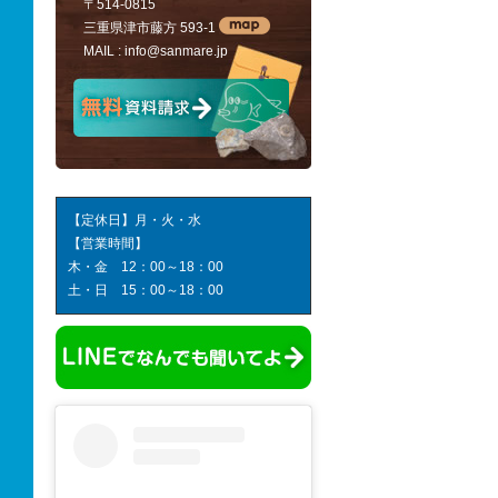
〒514-0815
三重県津市藤方 593-1
MAIL :
info@sanmare.jp
【定休日】月・火・水
【営業時間】
木・金 12：00～18：00
土・日 15：00～18：00