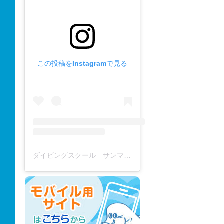
この投稿をInstagramで見る
ダイビングスクール サンマーレ / diving school(@diving_school_sanmare)がシェアした投稿