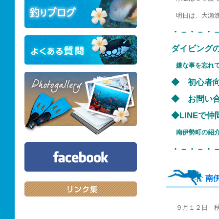
明日は、大瀬
・－・－・
ダイビング
嫌な事を忘れ
◆ 初心
◆ お問い
◆LINE
南伊勢町の
・－・－・
南
９月１２日 