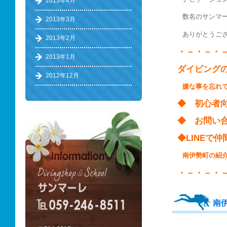
2013年4月
数名のサンマ
2013年3月
ありがとうご
2013年2月
・－・－・
2013年1月
ダイビング
2012年12月
嫌な事を忘れ
◆ 初心
◆ お問い
◆LINE
南伊勢町の
・－・－・
南