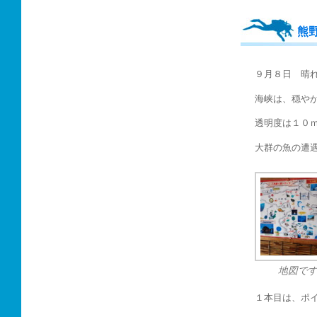
熊
９月８日 晴
海峡は、穏や
透明度は１０
大群の魚の遭
地図で
１本目は、ポ