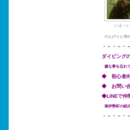
いえ～
のんびりと潜
・－・－・
ダイビング
嫌な事を忘れ
◆ 初心
◆ お問い
◆LINE
南伊勢町の
・－・－・