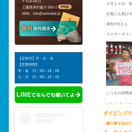
〒514-0815
９月１４日 
三重県津市藤方 593-1
MAIL :
info@sanmare.jp
台風にも負け
津市のKさん
マスターダイ
【定休日】月・火・水
【営業時間】
木・金 12：00～18：00
土・日 15：00～18：00
いつもの伊勢
・－・－・
ダイビング
嫌な事を忘れ