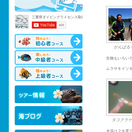
がんばる
生物もいろい
ムラサキイソ
タコクラ
水温は２８度