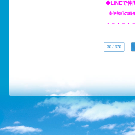
◆LINE
南伊勢町の
・－・－・
30 / 370