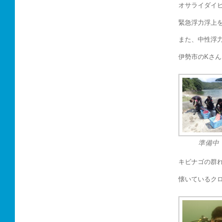
オサライダイ
緊急浮力浮上
また、中性浮
伊勢市のKさ
準備中
キビナゴの群
懐いているク