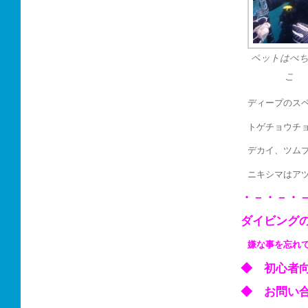
ペットはぺ
こ
ディープのス
トゲチョウチ
デカイ、ツム
ニキシマはア
・－・－・
ダイビング
嫌な事を忘れ
◆ 初心
◆ お問い