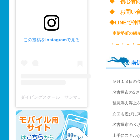
◆ 初心
◆ お問い
◆LINE
南伊勢町の
この投稿をInstagramで見る
・－・－・
南
９月１３日の
名古屋市のS
ダイビングスクール サンマーレ / diving school(@diving_school_sanmare)がシェアした投稿
緊急浮力浮上
次回も遊びに
名古屋市のＫ
上手にスキル