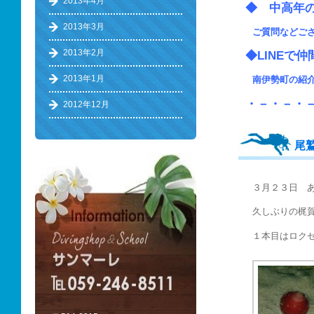
2013年4月
◆ 中高
2013年3月
ご質問などご
2013年2月
◆LINEで
2013年1月
南伊勢町の
・－・－・
2012年12月
尾
３月２３日 
久しぶりの梶
１本目はロク