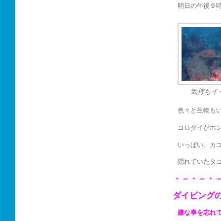
明日の午後９
気持ちイ
色々と生物も
コロダイがホ
いっぱい、カ
隠れていたタ
・－・－・
ダイビング
嫌な事を忘れ