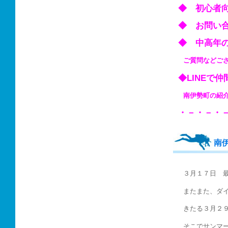
◆ 初心
◆ お問い
◆ 中高
ご質問などご
◆LINEで
南伊勢町の
・－・－・
南
３月１７日 
またまた、ダ
きたる３月２９
そこでサンマ