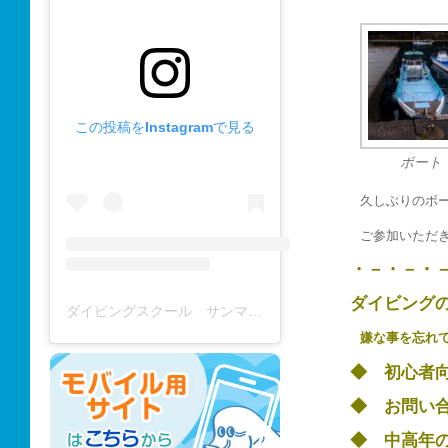
この投稿をInstagramで見る
ボート
久しぶりのボ
ご参加いただ
・－・－・
ダイビング
ダイビングスクール サンマーレ / diving school(@diving_school_sanmare)がシェアした投稿
嫌な事を忘れ
◆ 初心
◆ お問い
◆ 中高