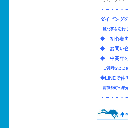
・－・－・
ダイビング
嫌な事を忘れ
◆ 初心
◆ お問い
◆ 中高
ご質問などご
◆LINEで
南伊勢町の
・－・－・
串