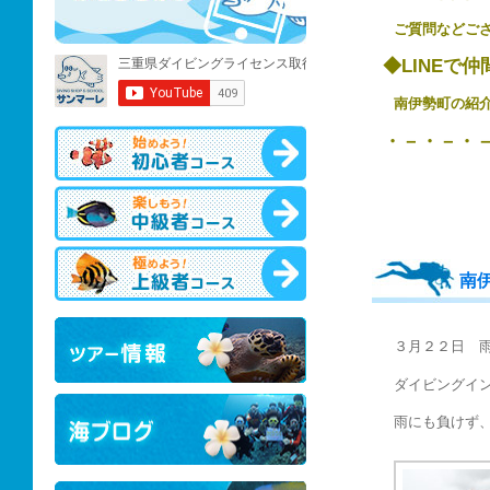
ご質問などご
◆LINEで
南伊勢町の
・－・－・
南
３月２２日 
ダイビングイ
雨にも負けず