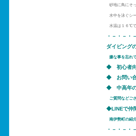
砂地に鳥にそ
水中を泳ぐシ
水温は１６℃
・－・－・
ダイビング
嫌な事を忘れ
◆ 初心
◆ お問い
◆ 中高
ご質問などご
◆LINEで
南伊勢町の
・－・－・