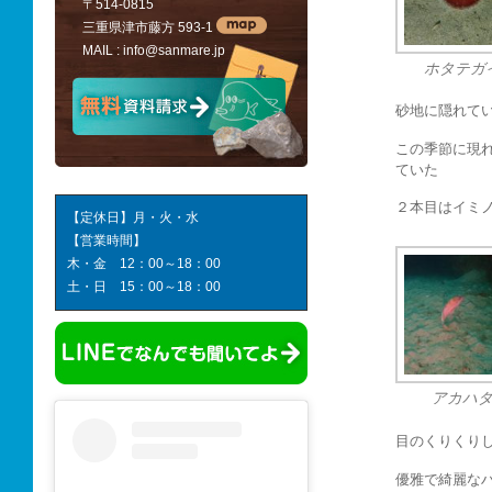
〒514-0815
三重県津市藤方 593-1
MAIL :
info@sanmare.jp
ホタテガ
砂地に隠れて
この季節に現
ていた
２本目はイミ
【定休日】月・火・水
【営業時間】
木・金 12：00～18：00
土・日 15：00～18：00
アカハ
目のくりくり
優雅で綺麗な