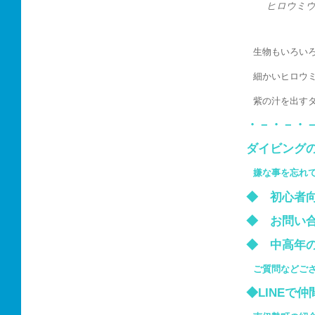
ヒロウミ
生物もいろい
細かいヒロウ
紫の汁を出す
・－・－・
ダイビング
嫌な事を忘れ
◆ 初心
◆ お問い
◆ 中高
ご質問などご
◆LINEで