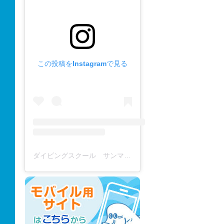
この投稿をInstagramで見る
ダイビングスクール サンマーレ / diving school(@diving_school_sanmare)がシェアした投稿