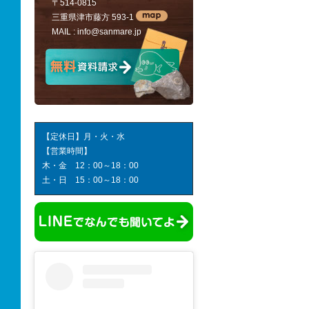
〒514-0815
三重県津市藤方 593-1
MAIL :
info@sanmare.jp
【定休日】月・火・水
【営業時間】
木・金 12：00～18：00
土・日 15：00～18：00