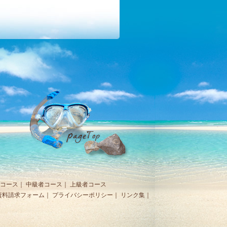
コース
｜
中級者コース
｜
上級者コース
資料請求フォーム
｜
プライバシーポリシー
｜
リンク集
｜