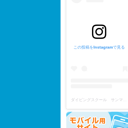
この投稿をInstagramで見る
ダイビングスクール サンマーレ / diving school(@diving_school_sanmare)がシェアした投稿