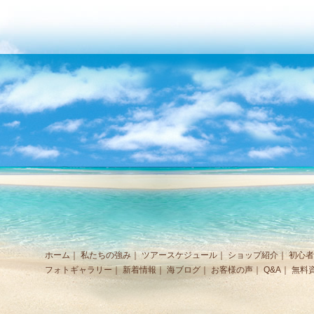
ホーム
｜
私たちの強み
｜
ツアースケジュール
｜
ショップ紹介
｜
初心者
フォトギャラリー
｜
新着情報
｜
海ブログ
｜
お客様の声
｜
Q&A
｜
無料