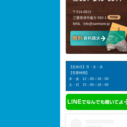
〒514-0815
三重県津市藤方 593-1
MAIL :
info@sanmare.jp
【定休日】月・火・水
【営業時間】
木・金 12：00～18：00
土・日 15：00～18：00