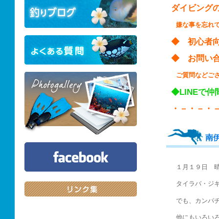
ダイビング
嫌な事を忘れ
◆ 初心
◆ お問い
ご質問などご
◆LINEで
・－・－・
南
１月１９日 
タイラバ・ジ
でも、カンパ
他にもいろい