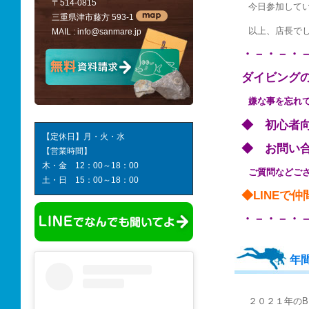
〒514-0815
今日参加して
三重県津市藤方 593-1
以上、店長で
MAIL :
info@sanmare.jp
・－・－・
ダイビング
嫌な事を忘れ
◆ 初心
【定休日】月・火・水
◆ お問い
【営業時間】
木・金 12：00～18：00
ご質問などご
土・日 15：00～18：00
◆LINEで
・－・－・
年
２０２１年のB