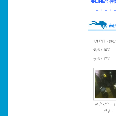
◆LINEで
・－・－・
南
1月17日（お
気温：10℃
水温：17℃
水中でウエ
外す！