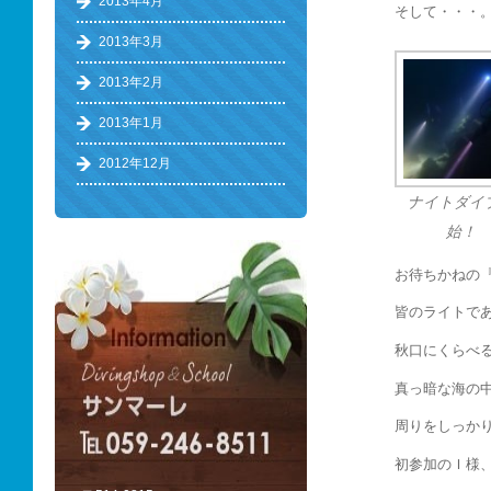
2013年4月
そして・・・
2013年3月
2013年2月
2013年1月
2012年12月
ナイトダイ
始！
お待ちかねの
皆のライトで
秋口にくらべ
真っ暗な海の
周りをしっか
初参加のＩ様