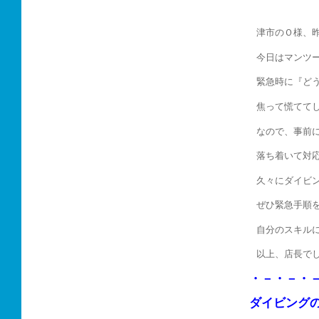
津市のＯ様、
今日はマンツ
緊急時に『ど
焦って慌てて
なので、事前
落ち着いて対
久々にダイビ
ぜひ緊急手順
自分のスキル
以上、店長で
・－・－・
ダイビング