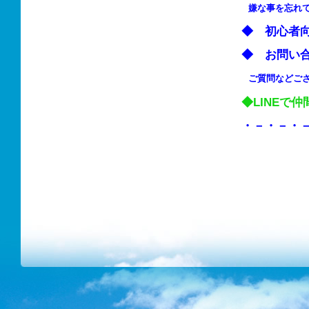
嫌な事を忘れ
◆ 初心
◆ お問い
ご質問などご
◆LINEで
・－・－・