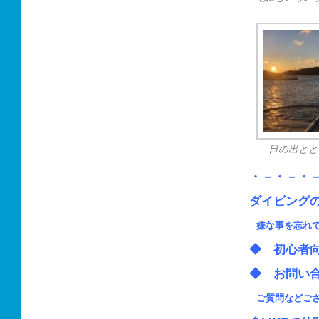
日の出とと
・－・－・
ダイビング
嫌な事を忘れ
◆ 初心
◆ お問い
ご質問などご