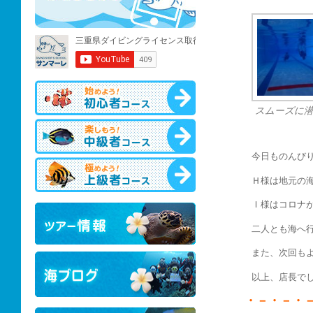
スムーズに
今日ものんび
Ｈ様は地元の
Ｉ様はコロナ
二人とも海へ
また、次回も
以上、店長で
・－・－・