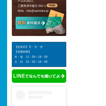
〒514-0815
三重県津市藤方 593-1
MAIL :
info@sanmare.jp
【定休日】月・火・水
【営業時間】
木・金 12：00～18：00
土・日 15：00～18：00