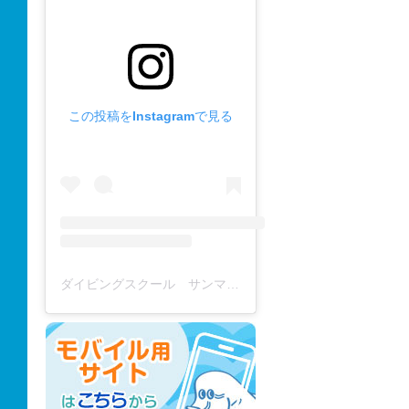
この投稿をInstagramで見る
ダイビングスクール サンマーレ / diving school(@diving_school_sanmare)がシェアした投稿