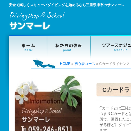
安全で楽しくスキューバダイビングを始めるなら三重県津市のサンマーレ
HOME
»
初心者コース
»
Cカードライセンス
Cカードラ
Cカードとは正確には
つまりCカードと
所で、習得したこ
がるほどにダイビ
ます。