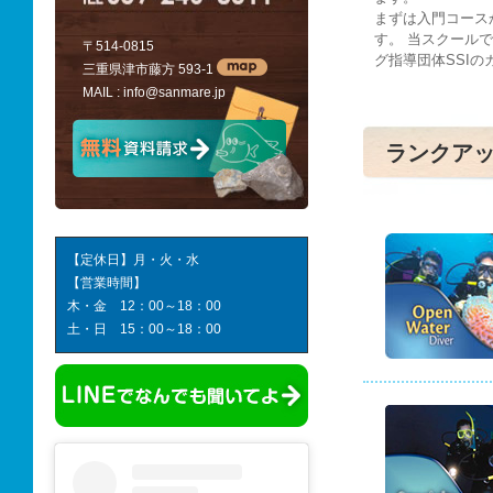
まずは入門コース
す。 当スクール
〒514-0815
グ指導団体SSI
三重県津市藤方 593-1
MAIL :
info@sanmare.jp
ランクア
【定休日】月・火・水
【営業時間】
木・金 12：00～18：00
土・日 15：00～18：00