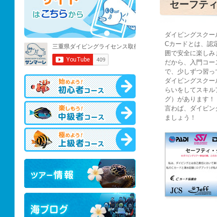
セーフテ
ダイビングスクー
Cカードとは、認
囲で安全に楽しみ
だから、入門コー
で、少しずつ習っ
ダイビングスクー
らいをしてスキル
グ）があります！
言わば、ダイビン
ましょう！