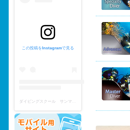
この投稿をInstagramで見る
ダイビングスクール サンマーレ / diving school(@diving_school_sanmare)がシェアした投稿