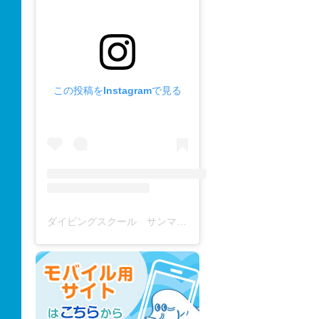
この投稿をInstagramで見る
ダイビングスクール サンマーレ / diving school(@diving_school_sanmare)がシェアした投稿