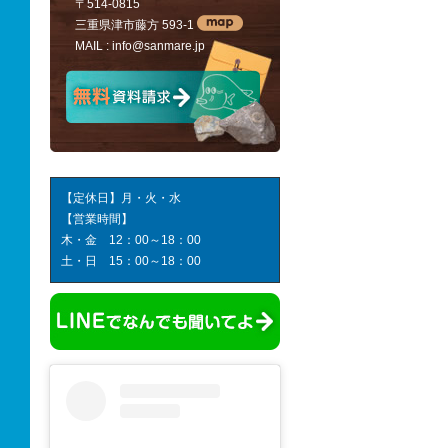
〒514-0815
三重県津市藤方 593-1
MAIL :
info@sanmare.jp
【定休日】月・火・水
【営業時間】
木・金 12：00～18：00
土・日 15：00～18：00