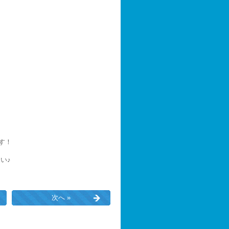
す！
い♪
次へ »