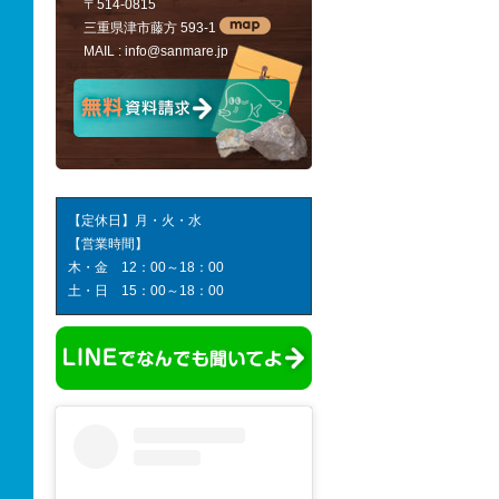
〒514-0815
三重県津市藤方 593-1
MAIL :
info@sanmare.jp
【定休日】月・火・水
【営業時間】
木・金 12：00～18：00
土・日 15：00～18：00