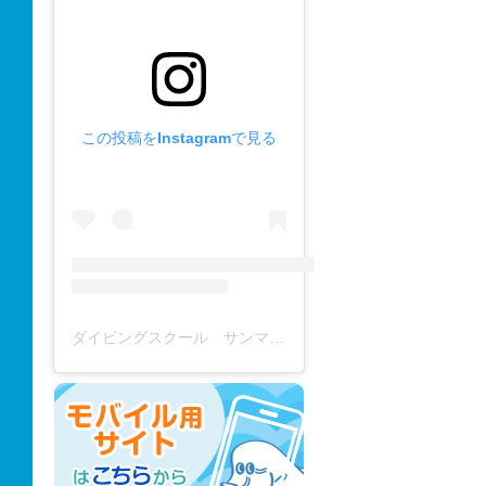
この投稿をInstagramで見る
ダイビングスクール サンマーレ / diving school(@diving_school_sanmare)がシェアした投稿