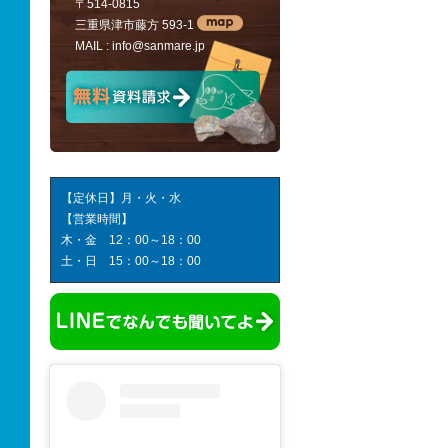
〒514-0815
三重県津市藤方 593-1
MAIL :
info@sanmare.jp
【定休日】月・火・水
【営業時間】
木・金 12：00～18：00
土・日 15：00～18：00