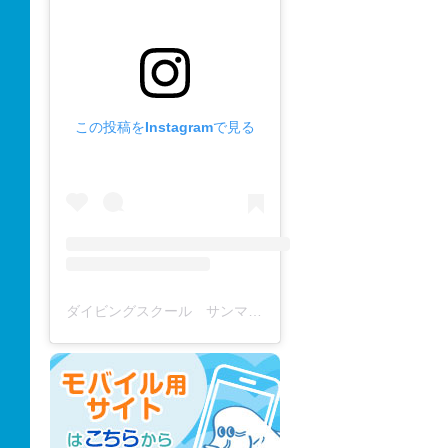
この投稿をInstagramで見る
ダイビングスクール サンマーレ / diving school(@diving_school_sanmare)がシェアした投稿