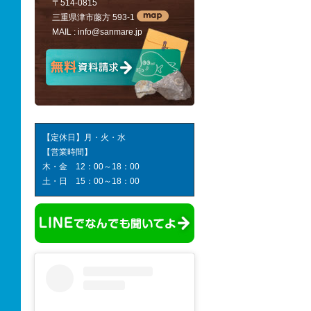
〒514-0815
三重県津市藤方 593-1
MAIL :
info@sanmare.jp
【定休日】月・火・水
【営業時間】
木・金 12：00～18：00
土・日 15：00～18：00