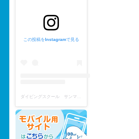
この投稿をInstagramで見る
ダイビングスクール サンマーレ / diving school(@diving_school_sanmare)がシェアした投稿