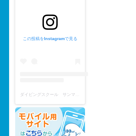
この投稿をInstagramで見る
ダイビングスクール サンマーレ / diving school(@diving_school_sanmare)がシェアした投稿