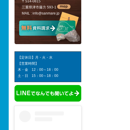
〒514-0815
三重県津市藤方 593-1
MAIL :
info@sanmare.jp
【定休日】月・火・水
【営業時間】
木・金 12：00～18：00
土・日 15：00～18：00