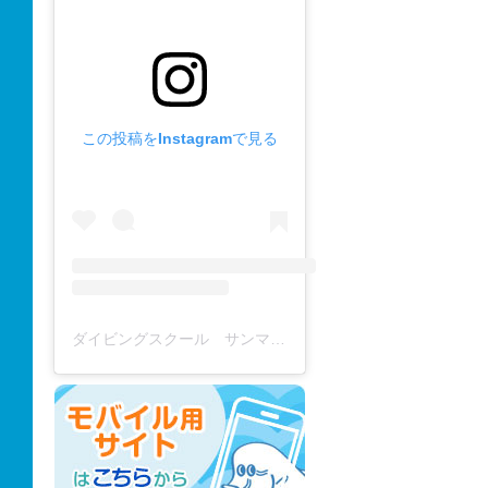
この投稿をInstagramで見る
ダイビングスクール サンマーレ / diving school(@diving_school_sanmare)がシェアした投稿