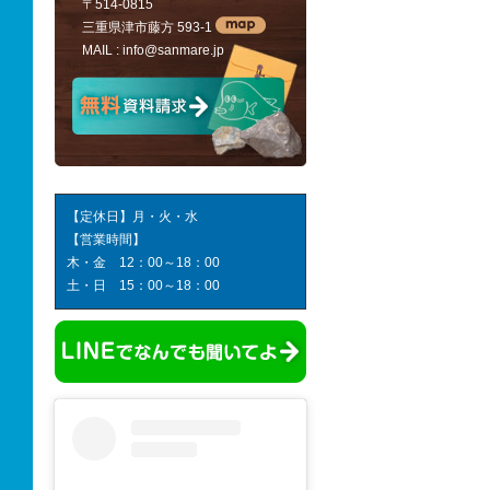
〒514-0815
三重県津市藤方 593-1
MAIL :
info@sanmare.jp
【定休日】月・火・水
【営業時間】
木・金 12：00～18：00
土・日 15：00～18：00