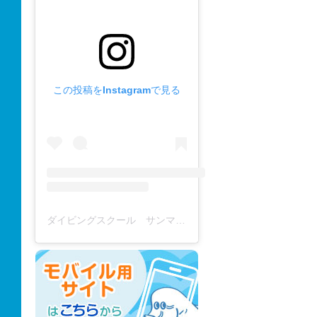
この投稿をInstagramで見る
ダイビングスクール サンマーレ / diving school(@diving_school_sanmare)がシェアした投稿