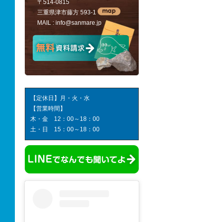
〒514-0815
三重県津市藤方 593-1
MAIL :
info@sanmare.jp
【定休日】月・火・水
【営業時間】
木・金 12：00～18：00
土・日 15：00～18：00