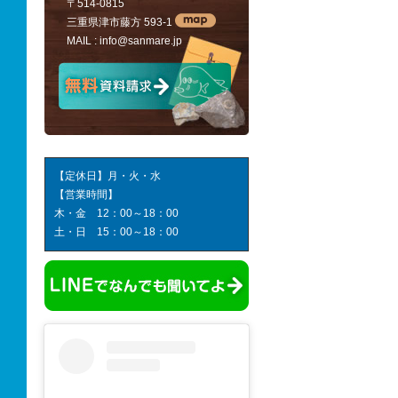
〒514-0815
三重県津市藤方 593-1
MAIL :
info@sanmare.jp
【定休日】月・火・水
【営業時間】
木・金 12：00～18：00
土・日 15：00～18：00