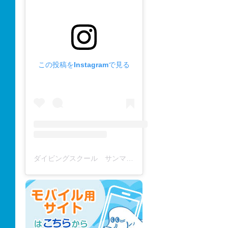
この投稿をInstagramで見る
ダイビングスクール サンマーレ / diving school(@diving_school_sanmare)がシェアした投稿