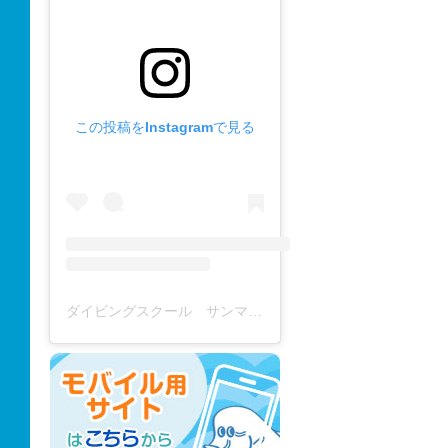
この投稿をInstagramで見る
ダイビングスクール サンマーレ / diving school(@diving_school_sanmare)がシェアした投稿