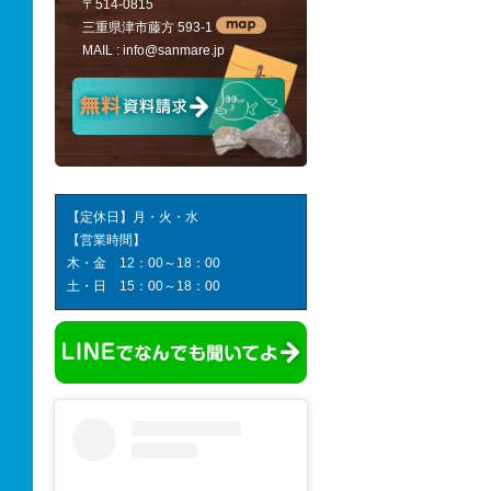
〒514-0815
三重県津市藤方 593-1
MAIL :
info@sanmare.jp
【定休日】月・火・水
【営業時間】
木・金 12：00～18：00
土・日 15：00～18：00