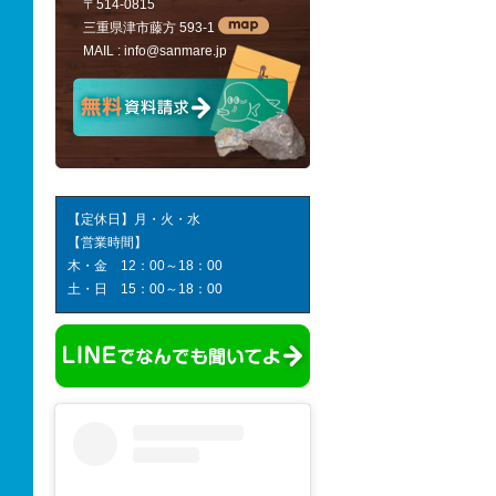
〒514-0815
三重県津市藤方 593-1
MAIL :
info@sanmare.jp
【定休日】月・火・水
【営業時間】
木・金 12：00～18：00
土・日 15：00～18：00