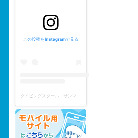
この投稿をInstagramで見る
ダイビングスクール サンマーレ / diving school(@diving_school_sanmare)がシェアした投稿