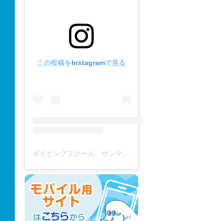
この投稿をInstagramで見る
ダイビングスクール サンマーレ / diving school(@diving_school_sanmare)がシェアした投稿