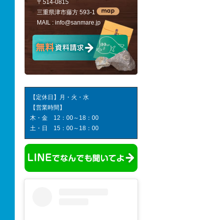
〒514-0815
三重県津市藤方 593-1
MAIL :
info@sanmare.jp
【定休日】月・火・水
【営業時間】
木・金 12：00～18：00
土・日 15：00～18：00