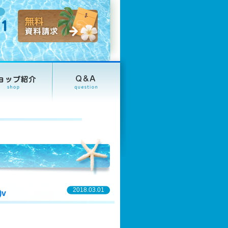
2018.03.01
v