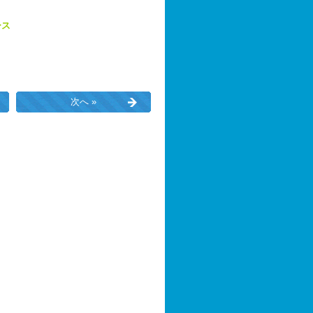
ース
次へ »