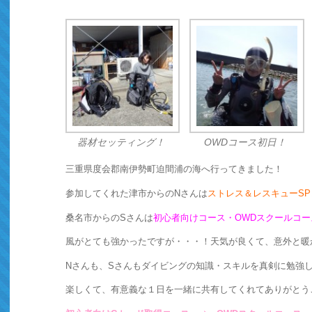
器材セッティング！
OWDコース初日！
三重県度会郡南伊勢町迫間浦の海へ行ってきました！
参加してくれた津市からのNさんは
ストレス＆レスキューSP
桑名市からのSさんは
初心者向けコース・OWDスクールコー
風がとても強かったですが・・・！天気が良くて、意外と暖かい
Nさんも、Sさんもダイビングの知識・スキルを真剣に勉強し
楽しくて、有意義な１日を一緒に共有してくれてありがとう