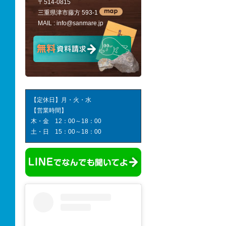
〒514-0815
三重県津市藤方 593-1
MAIL :
info@sanmare.jp
【定休日】月・火・水
【営業時間】
木・金 12：00～18：00
土・日 15：00～18：00