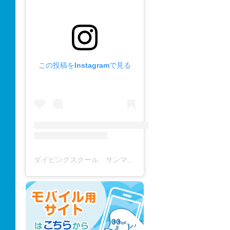
この投稿をInstagramで見る
ダイビングスクール サンマーレ / diving school(@diving_school_sanmare)がシェアした投稿