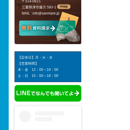
〒514-0815
三重県津市藤方 593-1
MAIL :
info@sanmare.jp
【定休日】月・火・水
【営業時間】
木・金 12：00～18：00
土・日 15：00～18：00