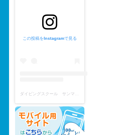
この投稿をInstagramで見る
ダイビングスクール サンマーレ / diving school(@diving_school_sanmare)がシェアした投稿