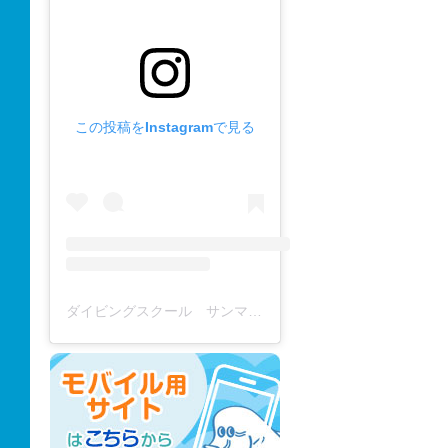
この投稿をInstagramで見る
ダイビングスクール サンマーレ / diving school(@diving_school_sanmare)がシェアした投稿