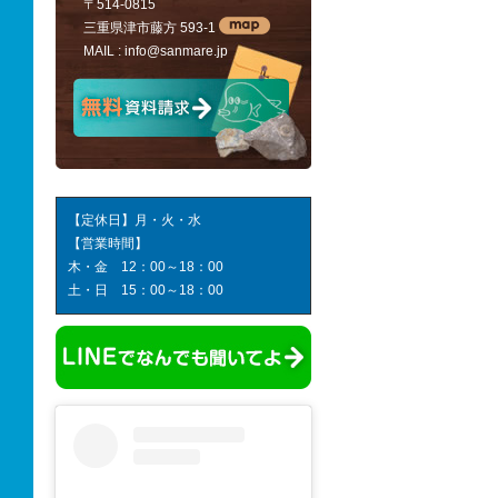
〒514-0815
三重県津市藤方 593-1
MAIL :
info@sanmare.jp
【定休日】月・火・水
【営業時間】
木・金 12：00～18：00
土・日 15：00～18：00