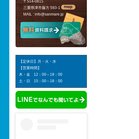
〒514-0815
三重県津市藤方 593-1
MAIL :
info@sanmare.jp
【定休日】月・火・水
【営業時間】
木・金 12：00～18：00
土・日 15：00～18：00