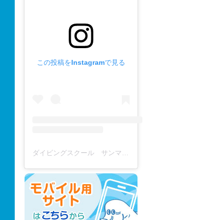
この投稿をInstagramで見る
ダイビングスクール サンマーレ / diving school(@diving_school_sanmare)がシェアした投稿