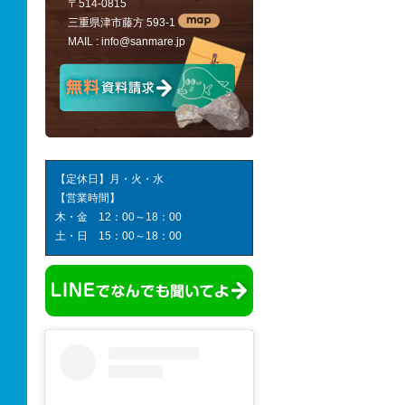
〒514-0815
三重県津市藤方 593-1
MAIL :
info@sanmare.jp
【定休日】月・火・水
【営業時間】
木・金 12：00～18：00
土・日 15：00～18：00