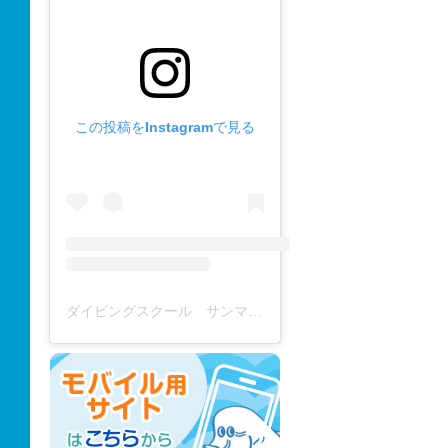
この投稿をInstagramで見る
ダイビングスクール サンマーレ / diving school(@diving_school_sanmare)がシェアした投稿