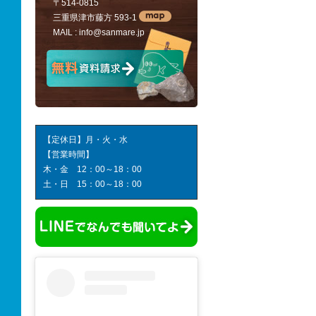
〒514-0815
三重県津市藤方 593-1
MAIL :
info@sanmare.jp
【定休日】月・火・水
【営業時間】
木・金 12：00～18：00
土・日 15：00～18：00