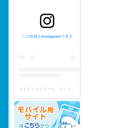
この投稿をInstagramで見る
ダイビングスクール サンマーレ / diving school(@diving_school_sanmare)がシェアした投稿