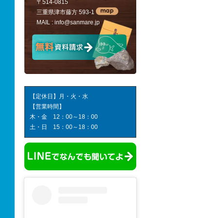
〒514-0815
三重県津市藤方 593-1
MAIL :
info@sanmare.jp
【定休日】月・火・水
【営業時間】
木・金 12：00～18：00
土・日 15：00～18：00