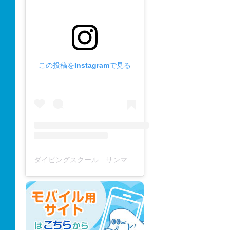
この投稿をInstagramで見る
ダイビングスクール サンマーレ / diving school(@diving_school_sanmare)がシェアした投稿