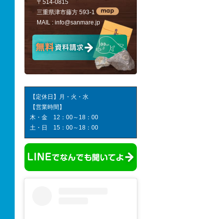
〒514-0815
三重県津市藤方 593-1
MAIL :
info@sanmare.jp
【定休日】月・火・水
【営業時間】
木・金 12：00～18：00
土・日 15：00～18：00