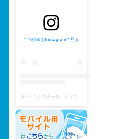
この投稿をInstagramで見る
ダイビングスクール サンマーレ / diving school(@diving_school_sanmare)がシェアした投稿