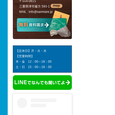
〒514-0815
三重県津市藤方 593-1
MAIL :
info@sanmare.jp
【定休日】月・火・水
【営業時間】
木・金 12：00～18：00
土・日 15：00～18：00