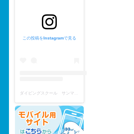
この投稿をInstagramで見る
ダイビングスクール サンマーレ / diving school(@diving_school_sanmare)がシェアした投稿