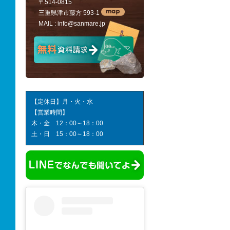
〒514-0815
三重県津市藤方 593-1
MAIL :
info@sanmare.jp
【定休日】月・火・水
【営業時間】
木・金 12：00～18：00
土・日 15：00～18：00