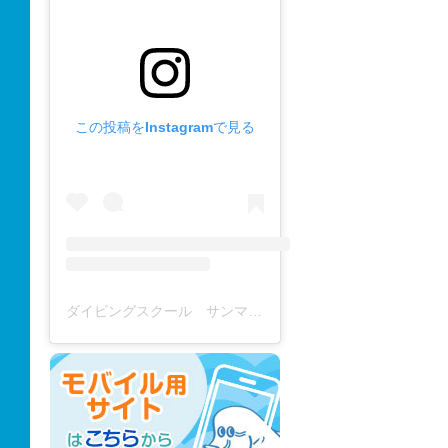
この投稿をInstagramで見る
ダイビングスクール サンマーレ / diving school(@diving_school_sanmare)がシェアした投稿