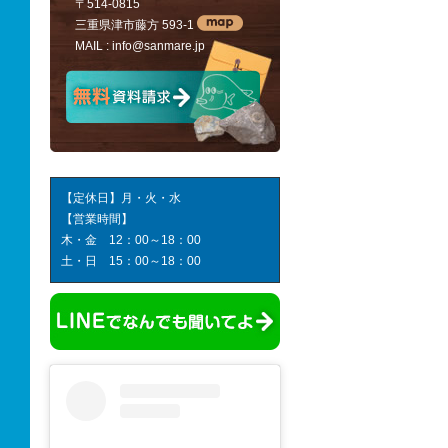
〒514-0815
三重県津市藤方 593-1
MAIL :
info@sanmare.jp
【定休日】月・火・水
【営業時間】
木・金 12：00～18：00
土・日 15：00～18：00