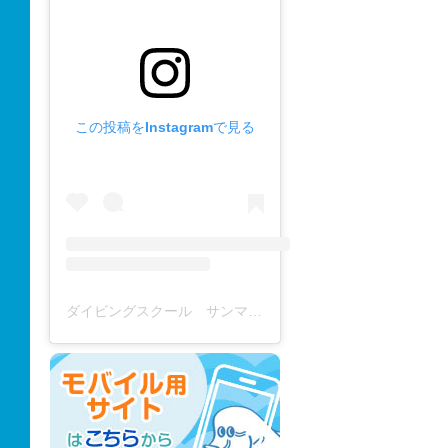
この投稿をInstagramで見る
ダイビングスクール サンマーレ / diving school(@diving_school_sanmare)がシェアした投稿