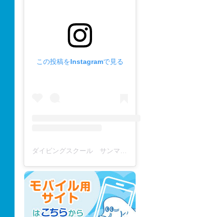
この投稿をInstagramで見る
ダイビングスクール サンマーレ / diving school(@diving_school_sanmare)がシェアした投稿