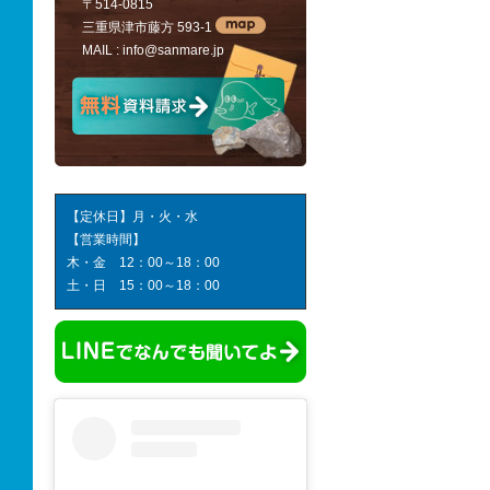
〒514-0815
三重県津市藤方 593-1
MAIL :
info@sanmare.jp
【定休日】月・火・水
【営業時間】
木・金 12：00～18：00
土・日 15：00～18：00