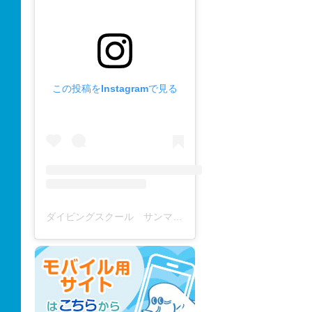
この投稿をInstagramで見る
ダイビングスクール サンマーレ / diving school(@diving_school_sanmare)がシェアした投稿