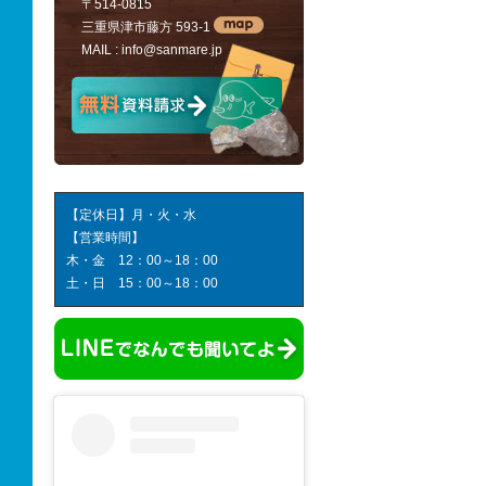
〒514-0815
三重県津市藤方 593-1
MAIL :
info@sanmare.jp
【定休日】月・火・水
【営業時間】
木・金 12：00～18：00
土・日 15：00～18：00