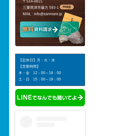
〒514-0815
三重県津市藤方 593-1
MAIL :
info@sanmare.jp
【定休日】月・火・水
【営業時間】
木・金 12：00～18：00
土・日 15：00～18：00