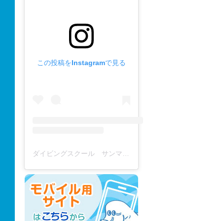
この投稿をInstagramで見る
ダイビングスクール サンマーレ / diving school(@diving_school_sanmare)がシェアした投稿