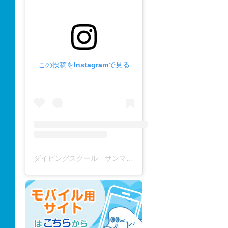
この投稿をInstagramで見る
ダイビングスクール サンマーレ / diving school(@diving_school_sanmare)がシェアした投稿