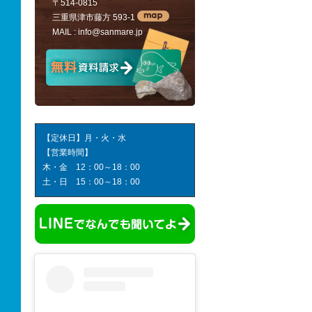
〒514-0815
三重県津市藤方 593-1
MAIL :
info@sanmare.jp
【定休日】月・火・水
【営業時間】
木・金 12：00～18：00
土・日 15：00～18：00