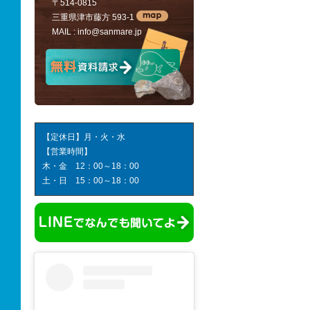
〒514-0815
三重県津市藤方 593-1
MAIL :
info@sanmare.jp
【定休日】月・火・水
【営業時間】
木・金 12：00～18：00
土・日 15：00～18：00