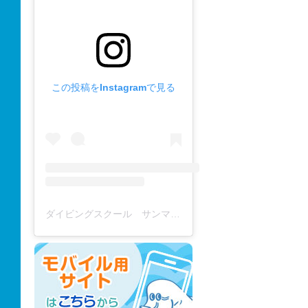
この投稿をInstagramで見る
ダイビングスクール サンマーレ / diving school(@diving_school_sanmare)がシェアした投稿