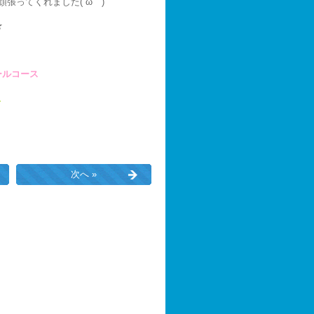
張ってくれました(´ω｀)
★
ールコース
ス
次へ »