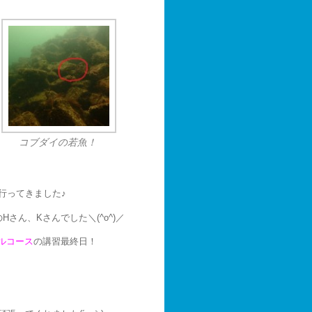
コブダイの若魚！
行ってきました♪
さん、Kさんでした＼(^o^)／
ルコース
の講習最終日！