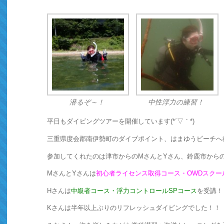
潜るぞ～！
中性浮力の練習！
平日もダイビングツアーを開催しています(*´▽｀*)
三重県度会郡南伊勢町のダイブポイント、はまゆうビーチへ
参加してくれたのは津市からのMさんとYさん、鈴鹿市からのH
MさんとYさんは
初心者ライセンス取得コース・OWDスクー
Hさんは
中級者コース・浮力コントロールSPコース
を受講！
Kさんは半年以上ぶりのリフレッシュダイビングでした！！