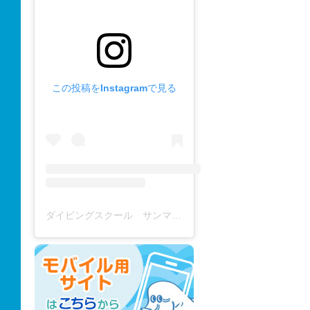
この投稿をInstagramで見る
ダイビングスクール サンマーレ / diving school(@diving_school_sanmare)がシェアした投稿