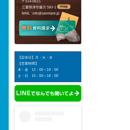
〒514-0815
三重県津市藤方 593-1
MAIL :
info@sanmare.jp
【定休日】月・火・水
【営業時間】
木・金 12：00～18：00
土・日 15：00～18：00