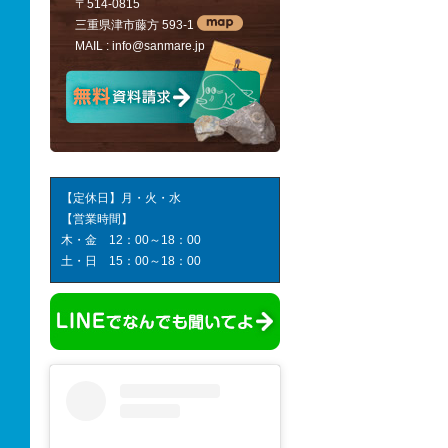
〒514-0815
三重県津市藤方 593-1
MAIL :
info@sanmare.jp
【定休日】月・火・水
【営業時間】
木・金 12：00～18：00
土・日 15：00～18：00