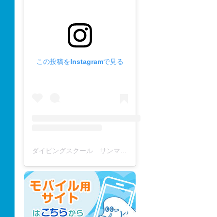
この投稿をInstagramで見る
ダイビングスクール サンマーレ / diving school(@diving_school_sanmare)がシェアした投稿