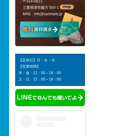
〒514-0815
三重県津市藤方 593-1
MAIL :
info@sanmare.jp
【定休日】月・火・水
【営業時間】
木・金 12：00～18：00
土・日 15：00～18：00