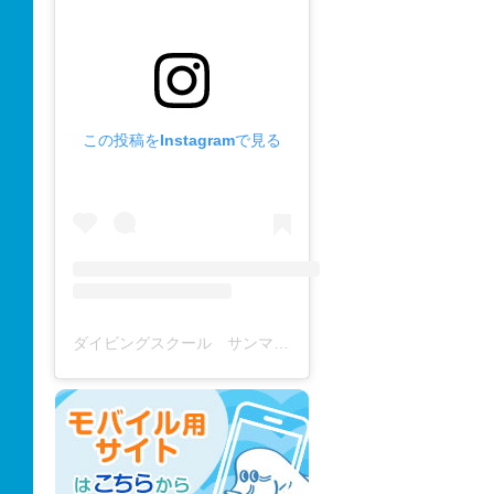
この投稿をInstagramで見る
ダイビングスクール サンマーレ / diving school(@diving_school_sanmare)がシェアした投稿