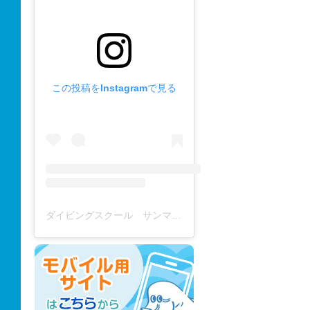
この投稿をInstagramで見る
ダイビングスクール サンマーレ / diving school(@diving_school_sanmare)がシェアした投稿