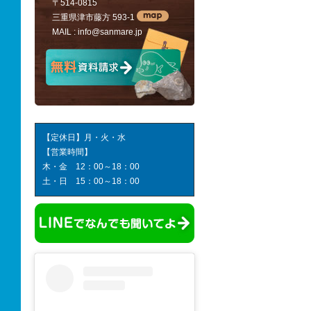
〒514-0815
三重県津市藤方 593-1
MAIL :
info@sanmare.jp
【定休日】月・火・水
【営業時間】
木・金 12：00～18：00
土・日 15：00～18：00