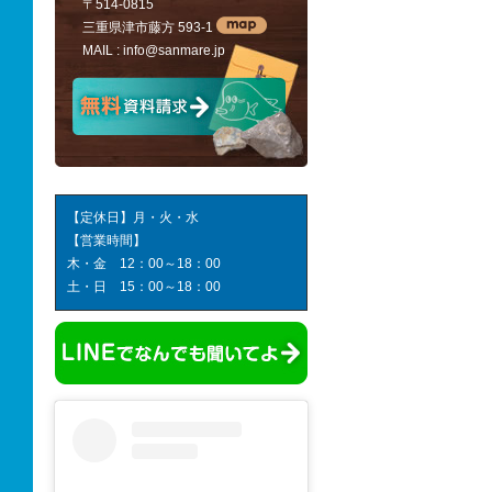
〒514-0815
三重県津市藤方 593-1
MAIL :
info@sanmare.jp
【定休日】月・火・水
【営業時間】
木・金 12：00～18：00
土・日 15：00～18：00