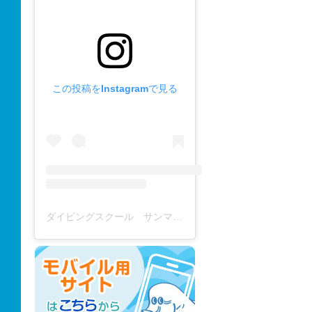
この投稿をInstagramで見る
ダイビングスクール サンマーレ / diving school(@diving_school_sanmare)がシェアした投稿