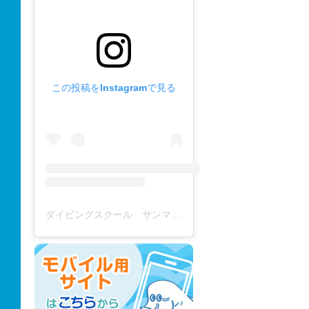
この投稿をInstagramで見る
ダイビングスクール サンマーレ / diving school(@diving_school_sanmare)がシェアした投稿