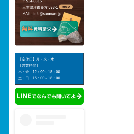
〒514-0815
三重県津市藤方 593-1
MAIL :
info@sanmare.jp
【定休日】月・火・水
【営業時間】
木・金 12：00～18：00
土・日 15：00～18：00