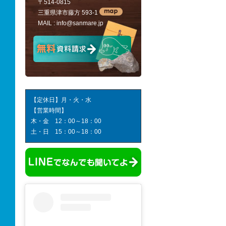
〒514-0815
三重県津市藤方 593-1
MAIL :
info@sanmare.jp
【定休日】月・火・水
【営業時間】
木・金 12：00～18：00
土・日 15：00～18：00