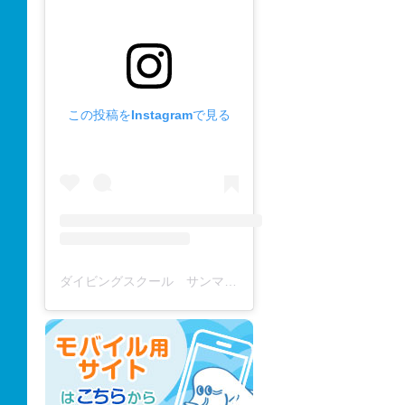
この投稿をInstagramで見る
ダイビングスクール サンマーレ / diving school(@diving_school_sanmare)がシェアした投稿