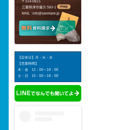
〒514-0815
三重県津市藤方 593-1
MAIL :
info@sanmare.jp
【定休日】月・火・水
【営業時間】
木・金 12：00～18：00
土・日 15：00～18：00