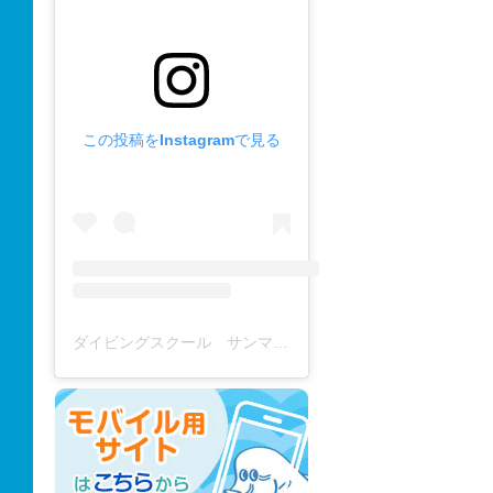
この投稿をInstagramで見る
ダイビングスクール サンマーレ / diving school(@diving_school_sanmare)がシェアした投稿