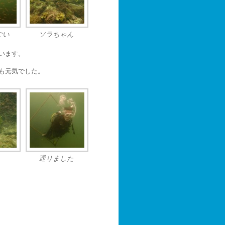
ごい
ソラちゃん
います。
も元気でした。
通りました