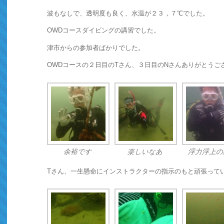
波もなしで、透明度も良く、水温が２３，７℃でした。
OWDコースダイビングの講習でした。
津市からの参加者ばかりでした。
OWDコースの２日目のTさん、３日目のNさんありがとうご
余裕です
楽しいなあ
浮力浮上の
Tさん、一生懸命にインストラクターの指示のもと頑張って