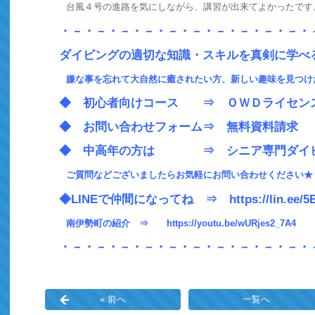
台風４号の進路を気にしながら、講習が出来てよかったです
・－・－・－・－・－・－・－・－・－・－・
ダイビングの適切な知識・スキルを真剣に学べ
嫌な事を忘れて大自然に癒されたい方、新しい趣味を見つけ
◆ 初心者向けコース ⇒
ＯＷＤライセン
◆ お問い合わせフォーム⇒
無料資料請求
◆ 中高年の方は ⇒
シニア専門ダイ
ご質問などございましたらお気軽にお問い合わせください★
◆LINEで仲間になってね ⇒
https://lin.ee/
南伊勢町の紹介 ⇒
https://youtu.be/wURjes2_7A4
・－・－・－・－・－・－・－・－・－・－・
« 前へ
一覧へ