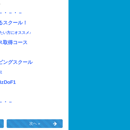
。
－・－・－
るスクール！
たい方にオススメ♪
ス取得コース
ビングスクール
ミ
5BzDoF1
－・－
次へ »