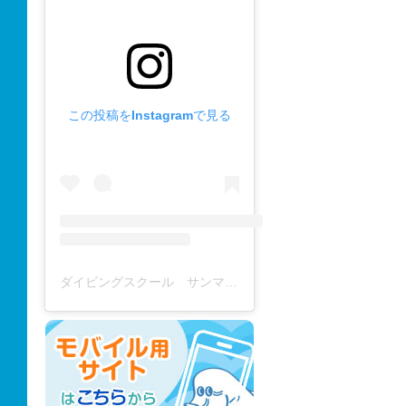
この投稿をInstagramで見る
ダイビングスクール サンマーレ / diving school(@diving_school_sanmare)がシェアした投稿