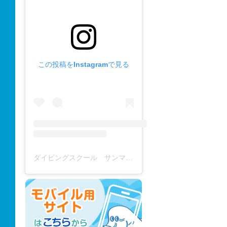
この投稿をInstagramで見る
ダイビングスクール サンマーレ / diving school(@diving_school_sanmare)がシェアした投稿