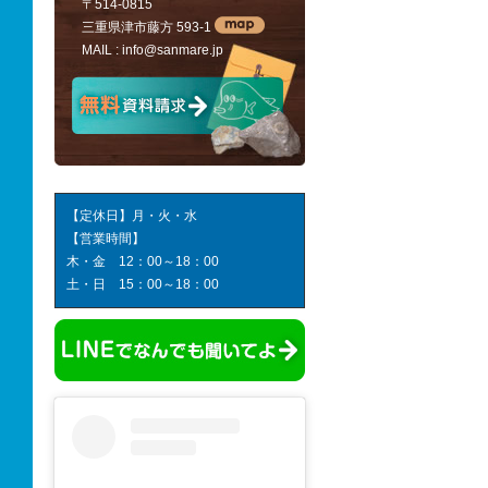
〒514-0815
三重県津市藤方 593-1
MAIL :
info@sanmare.jp
【定休日】月・火・水
【営業時間】
木・金 12：00～18：00
土・日 15：00～18：00